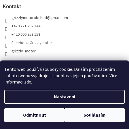
Kontakt
grizzlymotorobchod
@
gmail.com
+420 721 292 744
+420 606 953 158
Facebook Grizzlymotor
grizzly_motor
Tento web používá soubory cookie. Dalším procházením
Instagram Grizzlymotor
tohoto webu vyjadřujete souhlas s jejich používáním.. Více
informací
zde
.
Nastavení
Vytvořil Shoptet
Odmítnout
Souhlasím
Copyright 2026
Grizzlymotor
. Všechna práva vyhrazena.