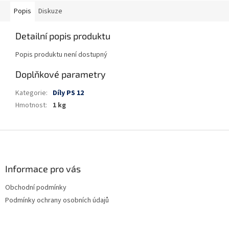
Popis
Diskuze
Detailní popis produktu
Popis produktu není dostupný
Doplňkové parametry
Kategorie
:
Díly PS 12
Hmotnost
:
1 kg
Z
á
p
a
Informace pro vás
t
Obchodní podmínky
í
Podmínky ochrany osobních údajů