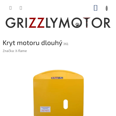
Přejít
NÁKUP
na
obsah
KOŠÍK
Kryt motoru dlouhý
361
Značka:
X-flame