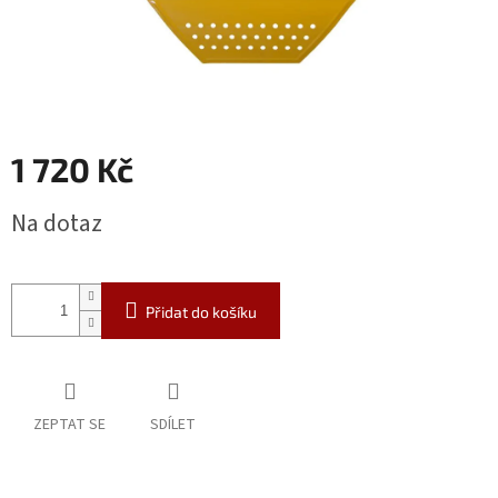
1 720 Kč
Měrná
Na dotaz
cena:
Přidat do košíku
ZEPTAT SE
SDÍLET