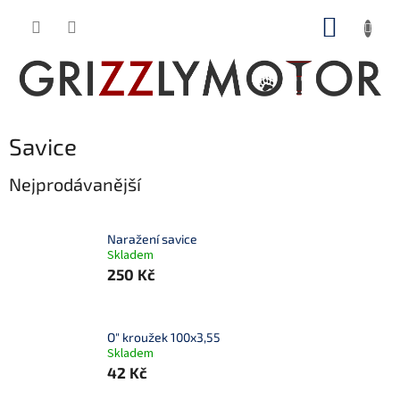
Přejít
NÁKUP
na
obsah
KOŠÍK
Savice
Nejprodávanější
Naražení savice
Skladem
250 Kč
O" kroužek 100x3,55
Skladem
42 Kč