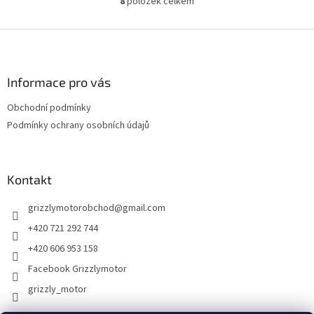
8
položek celkem
O
v
l
Z
á
á
d
p
a
a
Informace pro vás
c
t
í
Obchodní podmínky
í
p
Podmínky ochrany osobních údajů
r
v
k
y
Kontakt
v
ý
p
grizzlymotorobchod
@
gmail.com
i
+420 721 292 744
s
u
+420 606 953 158
Facebook Grizzlymotor
grizzly_motor