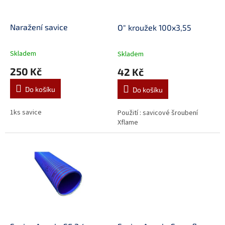
r
o
d
Naražení savice
O" kroužek 100x3,55
u
k
Skladem
Skladem
t
250 Kč
42 Kč
ů
Do košíku
Do košíku
1ks savice
Použití : savicové šroubení
Xflame