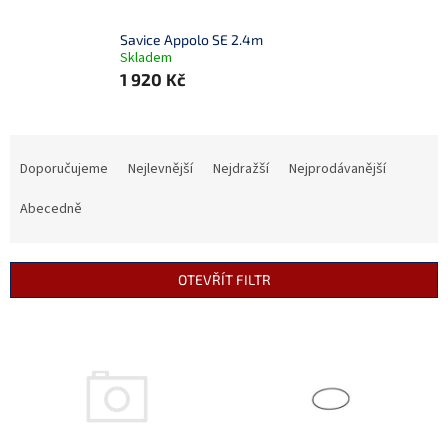
Savice Appolo SE 2.4m
Skladem
1 920 Kč
Ř
a
Doporučujeme
Nejlevnější
Nejdražší
Nejprodávanější
z
e
Abecedně
n
í
p
OTEVŘÍT FILTR
r
o
V
d
ý
u
p
k
i
t
s
ů
p