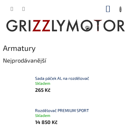
Přejít
NÁKUP
na
obsah
KOŠÍK
Armatury
Nejprodávanější
Sada páček AL na rozdělovač
Skladem
265 Kč
Rozdělovač PREMIUM SPORT
Skladem
14 850 Kč