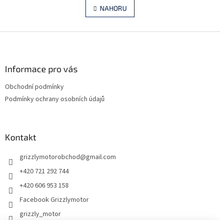
á
l
NAHORU
n
á
k
d
o
v
Z
a
á
c
á
n
í
p
í
p
a
Informace pro vás
r
t
v
Obchodní podmínky
í
k
Podmínky ochrany osobních údajů
y
v
ý
p
Kontakt
i
s
grizzlymotorobchod
@
gmail.com
u
+420 721 292 744
+420 606 953 158
Facebook Grizzlymotor
grizzly_motor