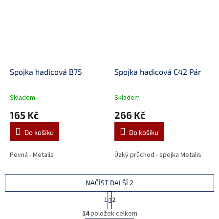
Spojka hadicová B75
Spojka hadicová C42 Pár
Skladem
Skladem
165 Kč
266 Kč
Do košíku
Do košíku
Pevná - Metalis
Úzký průchod - spojka Metalis
NAČÍST DALŠÍ 2
S
1
2
t
O
r
14
položek celkem
v