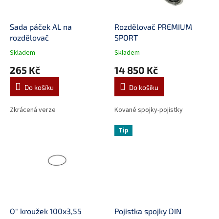
r
o
d
Sada páček AL na
Rozdělovač PREMIUM
u
rozdělovač
SPORT
k
Skladem
Skladem
t
265 Kč
14 850 Kč
ů
Do košíku
Do košíku
Zkrácená verze
Kované spojky-pojistky
Tip
O" kroužek 100x3,55
Pojistka spojky DIN