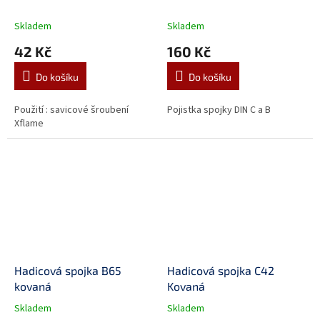
Skladem
Skladem
42 Kč
160 Kč
Do košíku
Do košíku
Použití : savicové šroubení
Pojistka spojky DIN C a B
Xflame
Hadicová spojka B65
Hadicová spojka C42
kovaná
Kovaná
Skladem
Skladem