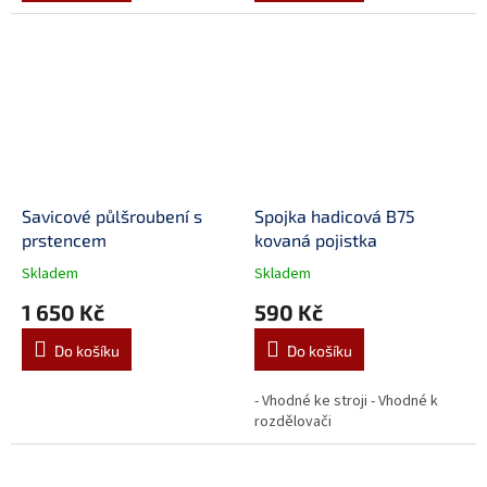
Savicové půlšroubení s
Spojka hadicová B75
prstencem
kovaná pojistka
Skladem
Skladem
1 650 Kč
590 Kč
Do košíku
Do košíku
- Vhodné ke stroji - Vhodné k
rozdělovači