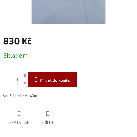
830 Kč
Měrná
Skladem
cena:
Přidat do košíku
Vnitřní průměr 40mm
ZEPTAT SE
SDÍLET