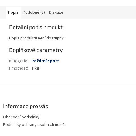
Popis
Podobné (8)
Diskuze
Detailní popis produktu
Popis produktu není dostupný
Doplňkové parametry
Kategorie
:
Požární sport
Hmotnost
:
1 kg
Z
á
p
a
Informace pro vás
t
Obchodní podmínky
í
Podmínky ochrany osobních údajů