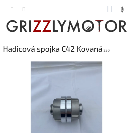
Přejít
NÁKUP
na
obsah
KOŠÍK
Hadicová spojka C42 Kovaná
236