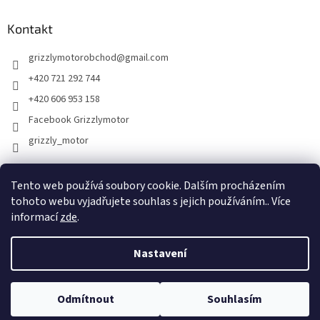
Kontakt
grizzlymotorobchod
@
gmail.com
+420 721 292 744
+420 606 953 158
Facebook Grizzlymotor
grizzly_motor
Tento web používá soubory cookie. Dalším procházením
Instagram Grizzlymotor
tohoto webu vyjadřujete souhlas s jejich používáním.. Více
informací
zde
.
Nastavení
Vytvořil Shoptet
Odmítnout
Souhlasím
Copyright 2026
Grizzlymotor
. Všechna práva vyhrazena.