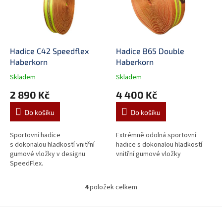
Hadice C42 Speedflex
Hadice B65 Double
Haberkorn
Haberkorn
Skladem
Skladem
2 890 Kč
4 400 Kč
Do košíku
Do košíku
Sportovní hadice
Extrémně odolná sportovní
s dokonalou hladkostí vnitřní
hadice s dokonalou hladkostí
gumové vložky v designu
vnitřní gumové vložky
SpeedFlex.
4
položek celkem
O
v
l
Z
á