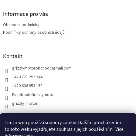
á
d
p
a
a
Informace pro vás
c
t
í
Obchodní podmínky
í
p
Podmínky ochrany osobních údajů
r
v
k
y
Kontakt
v
ý
p
grizzlymotorobchod
@
gmail.com
i
+420 721 292 744
s
u
+420 606 953 158
Facebook Grizzlymotor
grizzly_motor
Tento web používá soubory cookie. Dalším procházením
Instagram Grizzlymotor
tohoto webu vyjadřujete souhlas s jejich používáním.. Více