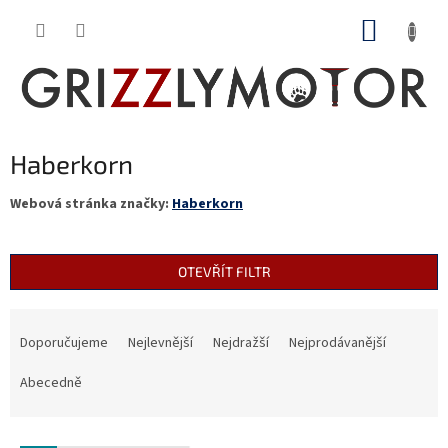
Přejít
NÁKUP
na
obsah
KOŠÍK
Haberkorn
Webová stránka značky:
Haberkorn
OTEVŘÍT FILTR
Ř
a
Doporučujeme
Nejlevnější
Nejdražší
Nejprodávanější
z
e
Abecedně
n
í
V